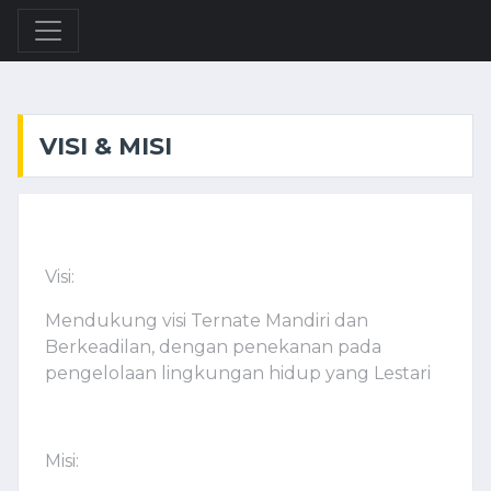
VISI & MISI
Visi:
Mendukung visi Ternate Mandiri dan
Berkeadilan, dengan penekanan pada
pengelolaan lingkungan hidup yang Lestari
Misi: